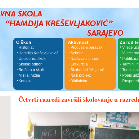
O školi
Aktivnosti
Za rodite
Historijat
Produženi boravak
Vijeće uč
Hamdija Kreševljaković
Sekcije
Vijeće rod
Uposlenici škole
Nastava u prirodi
Publikaci
Školski odbor
Ekskurzija
Termini i
Brošura o školi
Školski list "Mejdan"
Termini p
Misija i vizija
Naši projekti
Popis ud
Kontakt
Biblioteka
Raspored
Četvrti razredi završili školovanje u razred