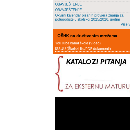
OBAVJEŠTENJE
OBAVJEŠTENJE
Okvirni kalendar pisanih provjera znanja za II
polugodište u školskoj 2025/2026. godini
Više v
OŠHK na društvenim mrežama
YouTube kanal škole (Video)
ISSUU (Školski list/PDF dokumenti)