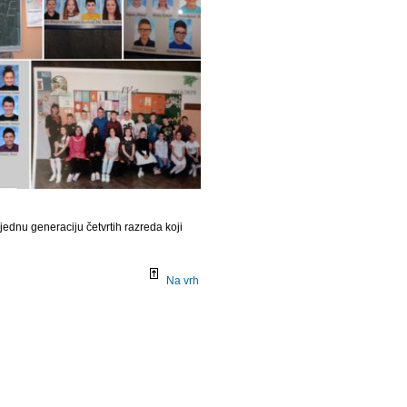
š jednu generaciju četvrtih razreda koji
Na vrh