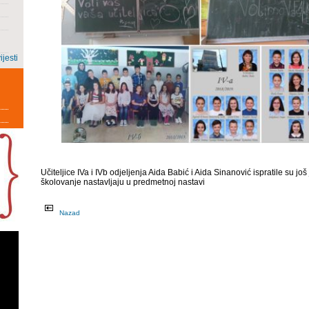
ijesti
Učiteljice IVa i IVb odjeljenja Aida Babić i Aida Sinanović ispratile su jo
školovanje nastavljaju u predmetnoj nastavi
Nazad