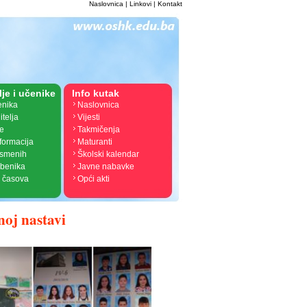
Naslovnica
|
Linkovi
|
Kontakt
lje i učenike
Info kutak
enika
Naslovnica
itelja
Vijesti
je
Takmičenja
nformacija
Maturanti
ismenih
Školski kalendar
žbenika
Javne nabavke
 časova
Opći akti
noj nastavi