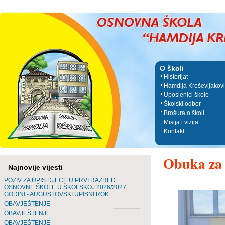
O školi
Historijat
Hamdija Kreševljakov
Uposlenici škole
Školski odbor
Brošura o školi
Misija i vizija
Kontakt
Obuka za 
Najnovije vijesti
POZIV ZA UPIS DJECE U PRVI RAZRED
OSNOVNE ŠKOLE U ŠKOLSKOJ 2026/2027.
GODINI - AUGUSTOVSKI UPISNI ROK
OBAVJEŠTENJE
OBAVJEŠTENJE
OBAVJEŠTENJE