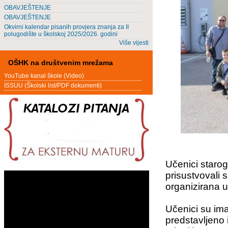
OBAVJEŠTENJE
OBAVJEŠTENJE
Okvirni kalendar pisanih provjera znanja za II
polugodište u školskoj 2025/2026. godini
Više vijesti
OŠHK na društvenim mrežama
YouTube kanal škole (Video)
ISSUU (Školski list/PDF dokumenti)
Učenici staro
prisustvovali s
organizirana 
Učenici su ima
predstavljeno 