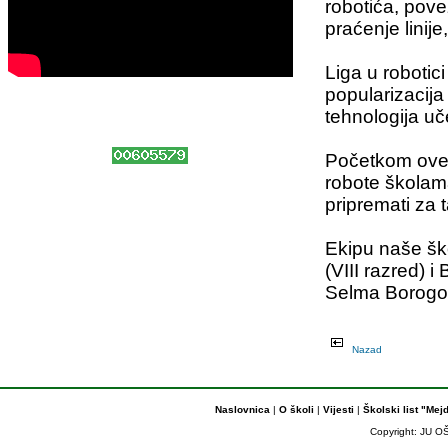
robotića, pove
praćenje linije
Liga u robotici
popularizacija
tehnologija uč
Početkom ove 
robote školama
pripremati za 
Ekipu naše ško
(VIII razred) 
Selma Borogo
Nazad
Naslovnica
|
O školi
|
Vijesti
|
Školski list "Mej
Copyright: JU OŠ