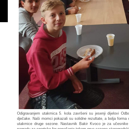
Odigravanjem utakmica 5. kola završeni su jesenji dijelovi Od
dječake. Naši momci pokazali su solidne rezultate, a bolja forma 
utakmice druge sezone. Nastavnik Bakir Kvoco je za učesnike 
nagradu za sportsko fer ponašanje tokom prve sezone starogradskih