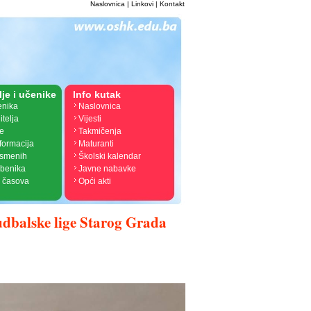
Naslovnica
|
Linkovi
|
Kontakt
lje i učenike
Info kutak
enika
Naslovnica
itelja
Vijesti
je
Takmičenja
nformacija
Maturanti
ismenih
Školski kalendar
žbenika
Javne nabavke
 časova
Opći akti
Fudbalske lige Starog Grada