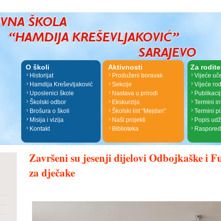
O školi
Aktivnosti
Za rodite
Historijat
Produženi boravak
Vijeće uč
Hamdija Kreševljaković
Sekcije
Vijeće rod
Uposlenici škole
Nastava u prirodi
Publikaci
Školski odbor
Ekskurzija
Termini i
Brošura o školi
Školski list "Mejdan"
Termini p
Misija i vizija
Naši projekti
Popis ud
Kontakt
Biblioteka
Raspored
Završeni su jesenji dijelovi Odbojkaške i 
za dječake