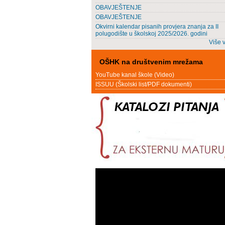
OBAVJEŠTENJE
OBAVJEŠTENJE
Okvirni kalendar pisanih provjera znanja za II
polugodište u školskoj 2025/2026. godini
Više v
OŠHK na društvenim mrežama
YouTube kanal škole (Video)
ISSUU (Školski list/PDF dokumenti)