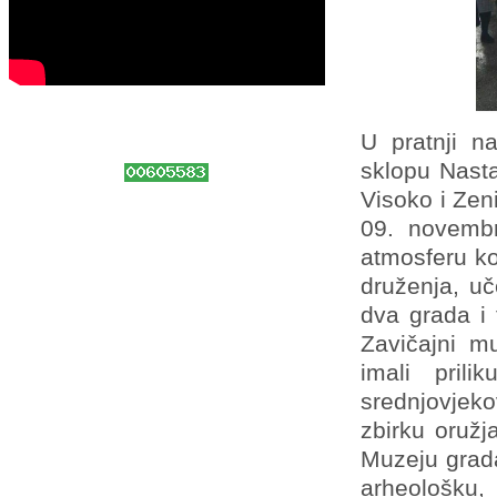
U pratnji n
sklopu Nasta
Visoko i Zeni
09. novembr
atmosferu k
druženja, uč
dva grada i
Zavičajni m
imali prili
srednjovjek
zbirku oružj
Muzeju grada
arheološku,