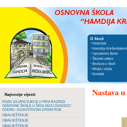
O školi
Historijat
Hamdija Kreševljakov
Uposlenici škole
Školski odbor
Brošura o školi
Misija i vizija
Kontakt
Nastava u 
Najnovije vijesti
POZIV ZA UPIS DJECE U PRVI RAZRED
OSNOVNE ŠKOLE U ŠKOLSKOJ 2026/2027.
GODINI - AUGUSTOVSKI UPISNI ROK
OBAVJEŠTENJE
OBAVJEŠTENJE
OBAVJEŠTENJE