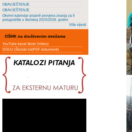
OBAVJEŠTENJE
OBAVJEŠTENJE
Okvirni kalendar pisanih provjera znanja za II
polugodište u školskoj 2025/2026. godini
Više vijesti
OŠHK na društvenim mrežama
YouTube kanal škole (Video)
ISSUU (Školski list/PDF dokumenti)