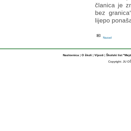
članica je 
bez granica
lijepo ponaš
Nazad
Naslovnica
|
O školi
|
Vijesti
|
Školski list "Mej
Copyright: JU OŠ