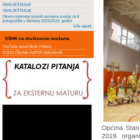
OBAVJEŠTENJE
OBAVJEŠTENJE
Okvirni kalendar pisanih provjera znanja za II
polugodište u školskoj 2025/2026. godini
Više vijesti
OŠHK na društvenim mrežama
YouTube kanal škole (Video)
ISSUU (Školski list/PDF dokumenti)
Općina Star
2019. organi