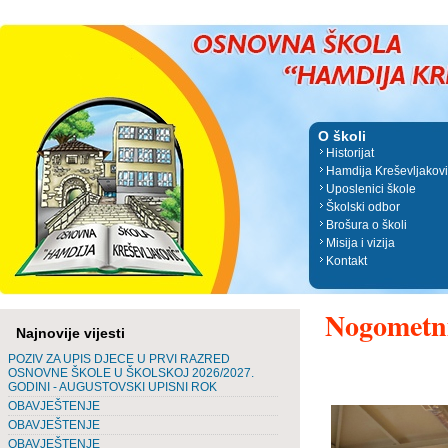
O školi
Historijat
Hamdija Kreševljakov
Uposlenici škole
Školski odbor
Brošura o školi
Misija i vizija
Kontakt
Nogometni 
Najnovije vijesti
POZIV ZA UPIS DJECE U PRVI RAZRED
OSNOVNE ŠKOLE U ŠKOLSKOJ 2026/2027.
GODINI - AUGUSTOVSKI UPISNI ROK
OBAVJEŠTENJE
OBAVJEŠTENJE
OBAVJEŠTENJE