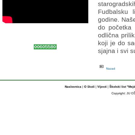
starogradsk
Fudbalsku l
godine. Naše
do početka l
odlična pril
koji je do s
sjajna i svi s
Nazad
Naslovnica
|
O školi
|
Vijesti
|
Školski list "Mej
Copyright: JU OŠ