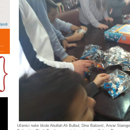
ijesti
Učenici naše škole Abullah Ali Bulbul, Dino Bašović, Anvar Starogo