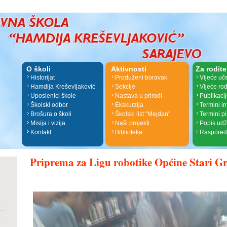
O školi
Aktivnosti
Za rodite
Historijat
Produženi boravak
Vijeće uč
Hamdija Kreševljaković
Sekcije
Vijeće rod
Uposlenici škole
Nastava u prirodi
Publikaci
Školski odbor
Ekskurzija
Termini i
Brošura o školi
Školski list "Mejdan"
Termini p
Misija i vizija
Naši projekti
Popis ud
Kontakt
Biblioteka
Raspored
Priprema za Ligu robotike Općine Stari G