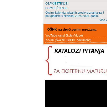
OBAVJEŠTENJE
OBAVJEŠTENJE
Okvirni kalendar pisanih provjera znanja za II
polugodište u školskoj 2025/2026. godini
Više v
OŠHK na društvenim mrežama
YouTube kanal škole (Video)
ISSUU (Školski list/PDF dokumenti)