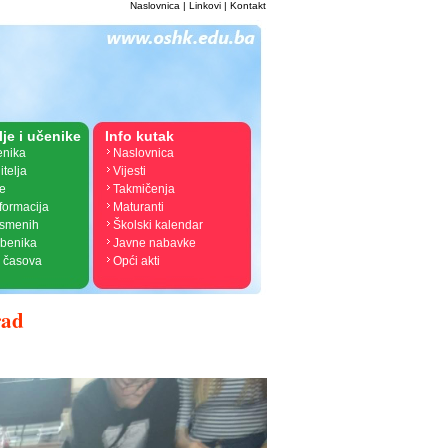
Naslovnica
|
Linkovi
|
Kontakt
lje i učenike
Info kutak
enika
Naslovnica
itelja
Vijesti
je
Takmičenja
nformacija
Maturanti
ismenih
Školski kalendar
žbenika
Javne nabavke
 časova
Opći akti
rad