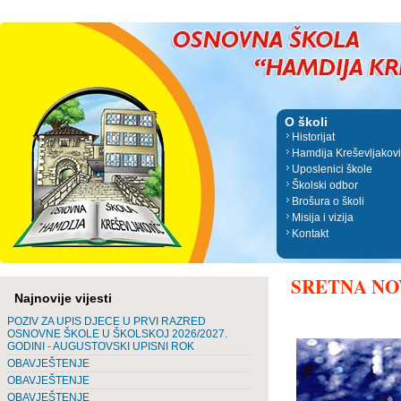
O školi
Historijat
Hamdija Kreševljakov
Uposlenici škole
Školski odbor
Brošura o školi
Misija i vizija
Kontakt
SRETNA NO
Najnovije vijesti
POZIV ZA UPIS DJECE U PRVI RAZRED
OSNOVNE ŠKOLE U ŠKOLSKOJ 2026/2027.
GODINI - AUGUSTOVSKI UPISNI ROK
OBAVJEŠTENJE
OBAVJEŠTENJE
OBAVJEŠTENJE