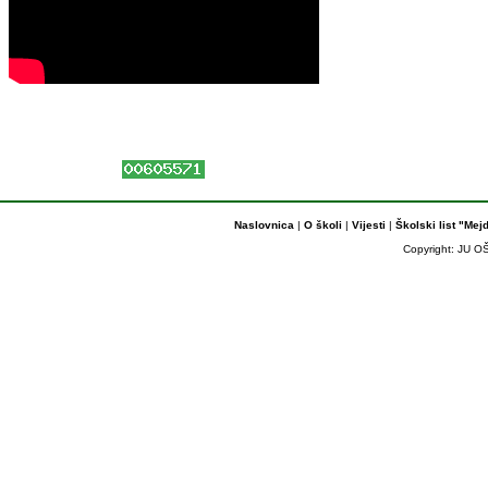
Naslovnica
|
O školi
|
Vijesti
|
Školski list "Mej
Copyright: JU OŠ