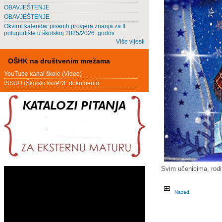
OBAVJEŠTENJE
OBAVJEŠTENJE
Okvirni kalendar pisanih provjera znanja za II
polugodište u školskoj 2025/2026. godini
Više vijesti
OŠHK na društvenim mrežama
YouTube kanal škole (Video)
ISSUU (Školski list/PDF dokumenti)
Svim učenicima, rodit
Nazad