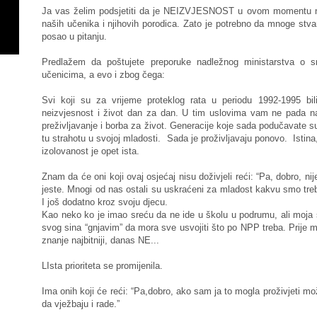
Ja vas želim podsjetiti da je NEIZVJESNOST u ovom momentu najv
naših učenika i njihovih porodica. Zato je potrebno da mnoge stva
posao u pitanju.
Predlažem da poštujete preporuke nadležnog ministarstva o s
učenicima, a evo i zbog čega:
Svi koji su za vrijeme proteklog rata u periodu 1992-1995 bi
neizvjesnost i život dan za dan. U tim uslovima vam ne pada n
preživljavanje i borba za život. Generacije koje sada podučavate su g
tu strahotu u svojoj mladosti. Sada je proživljavaju ponovo. Istina, 
izolovanost je opet ista.
Znam da će oni koji ovaj osjećaj nisu doživjeli reći: “Pa, dobro, nije
jeste. Mnogi od nas ostali su uskraćeni za mladost kakvu smo treb
I još dodatno kroz svoju djecu.
Kao neko ko je imao sreću da ne ide u školu u podrumu, ali moja
svog sina “gnjavim” da mora sve usvojiti što po NPP treba. Prije mj
znanje najbitniji, danas NE...
LIsta prioriteta se promijenila.
Ima onih koji će reći: “Pa,dobro, ako sam ja to mogla proživjeti mo
da vježbaju i rade.”