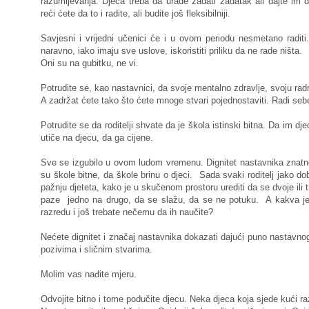
razumijevanja. Djeca treba da urade zadati zadatak ali dajte im d
reći ćete da to i radite, ali budite još fleksibilniji.
Savjesni i vrijedni učenici će i u ovom periodu nesmetano raditi.
naravno, iako imaju sve uslove, iskoristiti priliku da ne rade ništa.
Oni su na gubitku, ne vi.
Potrudite se, kao nastavnici, da svoje mentalno zdravlje, svoju ra
A zadržat ćete tako što ćete mnoge stvari pojednostaviti. Radi sebe
Potrudite se da roditelji shvate da je škola istinski bitna. Da im d
utiče na djecu, da ga cijene.
Sve se izgubilo u ovom ludom vremenu. Dignitet nastavnika znatn
su škole bitne, da škole brinu o djeci. Sada svaki roditelj jako dob
pažnju djeteta, kako je u skučenom prostoru urediti da se dvoje ili t
paze jedno na drugo, da se slažu, da se ne potuku. A kakva je
razredu i još trebate nečemu da ih naučite?
Nećete dignitet i značaj nastavnika dokazati dajući puno nastavnog
pozivima i sličnim stvarima.
Molim vas nađite mjeru.
Odvojite bitno i tome podučite djecu. Neka djeca koja sjede kući raz