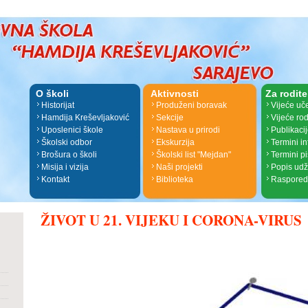
O školi
Aktivnosti
Za rodite
Historijat
Produženi boravak
Vijeće uč
Hamdija Kreševljaković
Sekcije
Vijeće rod
Uposlenici škole
Nastava u prirodi
Publikaci
Školski odbor
Ekskurzija
Termini i
Brošura o školi
Školski list "Mejdan"
Termini p
Misija i vizija
Naši projekti
Popis ud
Kontakt
Biblioteka
Raspored
ŽIVOT U 21. VIJEKU I CORONA-VIRUS