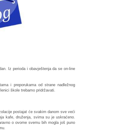
an. Iz perioda i obavještenja da se on-line
utama i preporukama od strane nadležnog
enici škole trebamo pridržavati.
izolacije postajat će svakim danom sve veći
anja kafe, druženja, svima su je uskraćeno.
Naravno o ovome svemu bih mogla još puno
emu.