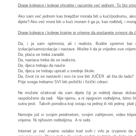
Drage kolegice i kolege shvatite i razumite već jednom. To što smo 
Ako sam već jednom kao tinejdžer morala biti u kući/podrumu, ako 
dijete? Ako već mora biti u kući moram li ga ja, kao rodtitelj, i moraju
Drage kolegice i kolege krajnje je vrijeme da postanete svjesni da ć
Da, i ja sam optimista, ali i realista. Budite spremni ba
izolacije/samoizolacije i nastave. Mislite li da je vrijedno sve vrijem
Da, plaća se treba zaraditi.
Da, nastava treba da se realizira.
Da, djeca trebaju da nauče.
Da, djeca se trebaju upisati u srednje škole.
Da, život će se nastaviti i ovo će sve biti JUČER ali šta do tada?
Prije svega trebamo SVI biti psihički i fizički zdravi.
Ne možete očekivati da vam dijete čiji je roditelj danas doš
raspoloženo da radi. Nije njemu, a ni njegovim rodteljima, bitno šta
sutra jesti. Takvih porodica koji ostaju na jednoj ili niti jednoj pla
Nemojte još vi svojim predmetom, svojim zahtjevom, video klip
vrijeme. Ni njihovim roditeljima. A ni sebi.
Internet je već znatno oslabio kod svih i vrlo je izvjesno d