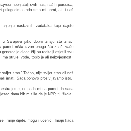
eći neprijatelj svih nas, naših porodica,
ri prilagodimo kada smo mi sami, ali i naš
manjenju nastavnih zadataka koje dajete
li u Sarajevu jako dobro znaju šta znači
a pamet ništa izvan onoga što znači vaše
eneracije djece čiji su roditelji osjetili svu
ima struje, vode, toplo je ali neizvjesnost i
 svijet stao.” Tačno, nije svijet stao ali naš
ali imati. Sada ponovo proživljavamo isto.
 sestra jeste, ne pada mi na pamet da sada
esec dana bih mislila da je NPP, tj. škola i
že i moje dijete, mogu i učenici. Imaju kada