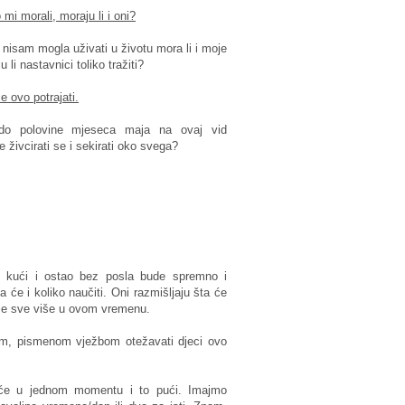
mi morali, moraju li i oni?
nisam mogla uživati u životu mora li i moje
 li nastavnici toliko tražiti?
e ovo potrajati.
r do polovine mjeseca maja na ovaj vid
e živcirati se i sekirati oko svega?
ao kući i ostao bez posla bude spremno i
 će i koliko naučiti. Oni razmišljaju šta će
ti je sve više u ovom vremenu.
om, pismenom vježbom otežavati djeci ovo
a će u jednom momentu i to pući. Imajmo