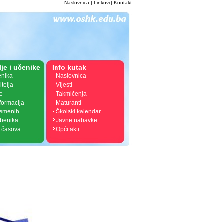
Naslovnica
|
Linkovi
|
Kontakt
lje i učenike
Info kutak
enika
Naslovnica
itelja
Vijesti
je
Takmičenja
nformacija
Maturanti
ismenih
Školski kalendar
žbenika
Javne nabavke
 časova
Opći akti