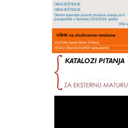
OBAVJEŠTENJE
OBAVJEŠTENJE
Okvirni kalendar pisanih provjera znanja za II
polugodište u školskoj 2025/2026. godini
Više v
OŠHK na društvenim mrežama
YouTube kanal škole (Video)
ISSUU (Školski list/PDF dokumenti)