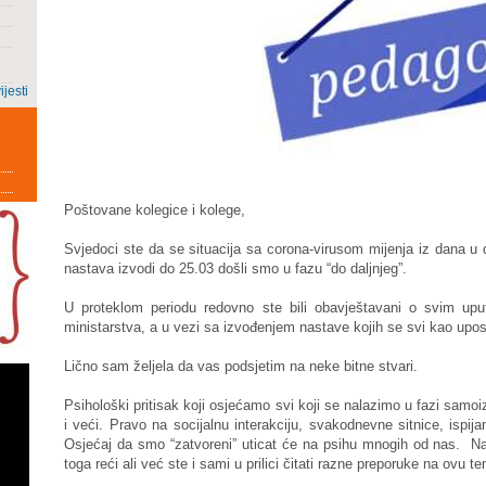
ijesti
Poštovane kolegice i kolege,
Svjedoci ste da se situacija sa corona-virusom mijenja iz dana u d
nastava izvodi do 25.03 došli smo u fazu “do daljnjeg”.
U proteklom periodu redovno ste bili obavještavani o svim up
ministarstva, a u vezi sa izvođenjem nastave kojih se svi kao uposl
Lično sam željela da vas podsjetim na neke bitne stvari.
Psihološki pritisak koji osjećamo svi koji se nalazimo u fazi samo
i veći. Pravo na socijalnu interakciju, svakodnevne sitnice, ispij
Osjećaj da smo “zatvoreni” uticat će na psihu mnogih od nas. 
toga reći ali već ste i sami u prilici čitati razne preporuke na ovu t