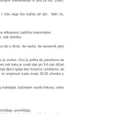
ovoljno vremena/dan ili dva za isti. Znam,
 I više nego što tražite od njih. Neki će,
dnu efikasnost zadržite maksimalno.
, radi učenika.
jeca idu u školu da nauče, da nastavnik jako
o je urušen. Ovo je prilika da pokažemo da
ro vidi kako je svaki dan po 5-6 sati držati
roje djece igraju bez trzavica i problema, da
 to umjetnost kada imate 18-20 učenika u
 materijala, kačenjem raznih linkova, video
mišljaju, promišljaju.