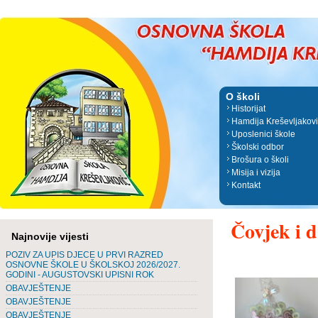
O školi
Historijat
Hamdija Kreševljakov
Uposlenici škole
Školski odbor
Brošura o školi
Misija i vizija
Kontakt
Čovjek i d
Najnovije vijesti
POZIV ZA UPIS DJECE U PRVI RAZRED
OSNOVNE ŠKOLE U ŠKOLSKOJ 2026/2027.
GODINI - AUGUSTOVSKI UPISNI ROK
OBAVJEŠTENJE
OBAVJEŠTENJE
OBAVJEŠTENJE