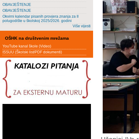
OBAVJEŠTENJE
OBAVJEŠTENJE
Okvirni kalendar pisanih provjera znanja za II
polugodište u školskoj 2025/2026. godini
Više vijesti
OŠHK na društvenim mrežama
YouTube kanal škole (Video)
ISSUU (Školski list/PDF dokumenti)