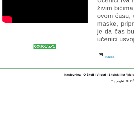
Učenici IVa r
živim bićima
ovom času, u
maske, pripr
je da čas bu
učenici usvo
Nazad
Naslovnica
|
O školi
|
Vijesti
|
Školski list "Mej
Copyright: JU OŠ