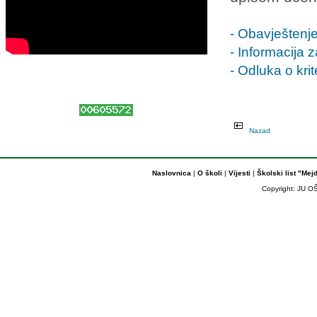
- Obavještenje
- Informacija
- Odluka o kri
Nazad
Naslovnica
|
O školi
|
Vijesti
|
Školski list "Mej
Copyright: JU OŠ