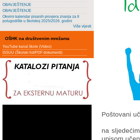
OBAVJEŠTENJE
OBAVJEŠTENJE
Okvirni kalendar pisanih provjera znanja za II
polugodište u školskoj 2025/2026. godini
Više vijesti
OŠHK na društvenim mrežama
YouTube kanal škole (Video)
ISSUU (Školski list/PDF dokumenti)
Poštovani učen
na sljedećim
upisom učeni