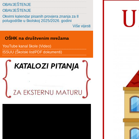
OBAVJEŠTENJE
OBAVJEŠTENJE
Okvirni kalendar pisanih provjera znanja za II
polugodište u školskoj 2025/2026. godini
Više vijesti
OŠHK na društvenim mrežama
YouTube kanal škole (Video)
ISSUU (Školski list/PDF dokumenti)