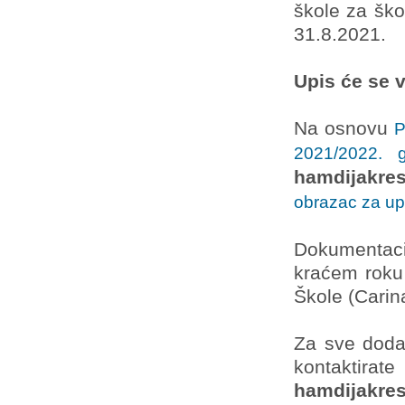
škole za ško
31.8.2021.
Upis će se v
Na osnovu
P
2021/2022. g
hamdijakre
obrazac za upi
Dokumentacij
kraćem roku 
Škole (Carin
Za sve dodat
kontaktirat
hamdijakre