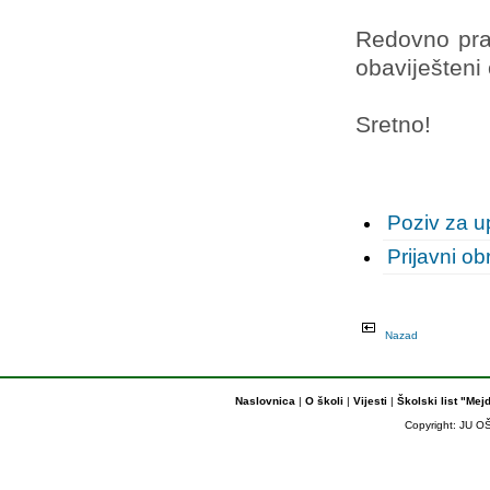
Redovno prat
obaviješteni
Sretno!
Poziv za u
Prijavni ob
Nazad
Naslovnica
|
O školi
|
Vijesti
|
Školski list "Mej
Copyright: JU OŠ