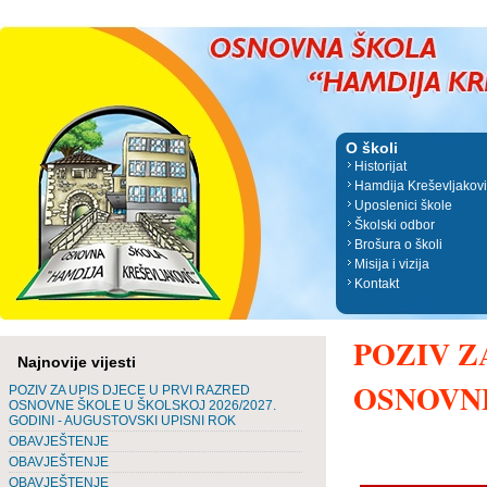
O školi
Historijat
Hamdija Kreševljakov
Uposlenici škole
Školski odbor
Brošura o školi
Misija i vizija
Kontakt
POZIV Z
Najnovije vijesti
OSNOVNE 
POZIV ZA UPIS DJECE U PRVI RAZRED
OSNOVNE ŠKOLE U ŠKOLSKOJ 2026/2027.
GODINI - AUGUSTOVSKI UPISNI ROK
OBAVJEŠTENJE
OBAVJEŠTENJE
OBAVJEŠTENJE