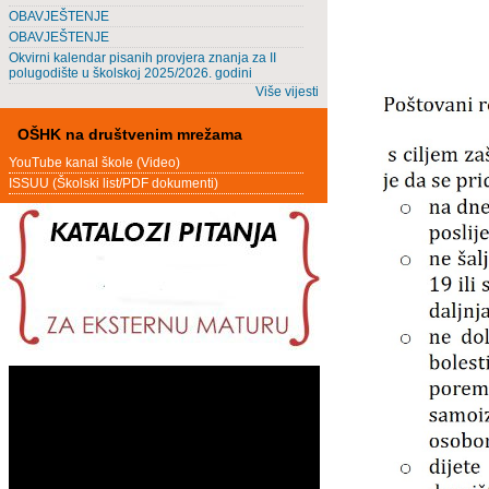
OBAVJEŠTENJE
OBAVJEŠTENJE
Okvirni kalendar pisanih provjera znanja za II
polugodište u školskoj 2025/2026. godini
Više vijesti
OŠHK na društvenim mrežama
YouTube kanal škole (Video)
ISSUU (Školski list/PDF dokumenti)