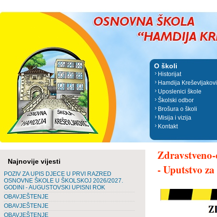
O školi
Historijat
Hamdija Kreševljakov
Uposlenici škole
Školski odbor
Brošura o školi
Misija i vizija
Kontakt
Zdravstveno-e
Najnovije vijesti
- Uputstvo za 
POZIV ZA UPIS DJECE U PRVI RAZRED
OSNOVNE ŠKOLE U ŠKOLSKOJ 2026/2027.
GODINI - AUGUSTOVSKI UPISNI ROK
OBAVJEŠTENJE
OBAVJEŠTENJE
OBAVJEŠTENJE