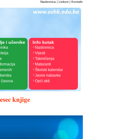
Naslovnica
|
Linkovi
|
Kontakt
lje i učenike
Info kutak
enika
Naslovnica
itelja
Vijesti
je
Takmičenja
nformacija
Maturanti
ismenih
Školski kalendar
žbenika
Javne nabavke
 časova
Opći akti
jesec knjige