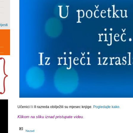
ijesti
Učenici I i II razreda obilježili su mjesec knjige.
Pogledajte kako.
Klikom na sliku iznad pristupate videu.
Nazad