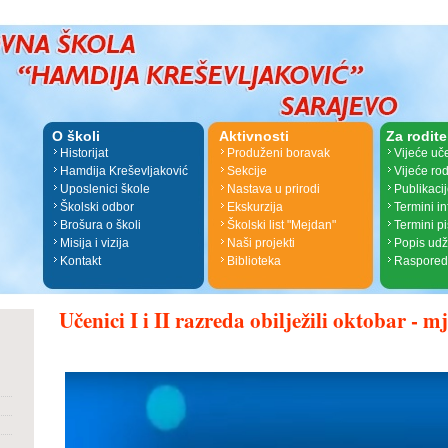
O školi
Aktivnosti
Za rodite
Historijat
Produženi boravak
Vijeće uč
Hamdija Kreševljaković
Sekcije
Vijeće rod
Uposlenici škole
Nastava u prirodi
Publikaci
Školski odbor
Ekskurzija
Termini i
Brošura o školi
Školski list "Mejdan"
Termini p
Misija i vizija
Naši projekti
Popis ud
Kontakt
Biblioteka
Raspored
Učenici I i II razreda obilježili oktobar - m