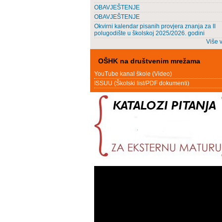
OBAVJEŠTENJE
OBAVJEŠTENJE
Okvirni kalendar pisanih provjera znanja za II
polugodište u školskoj 2025/2026. godini
Više v
OŠHK na društvenim mrežama
YouTube kanal škole (Video)
ISSUU (Školski list/PDF dokumenti)