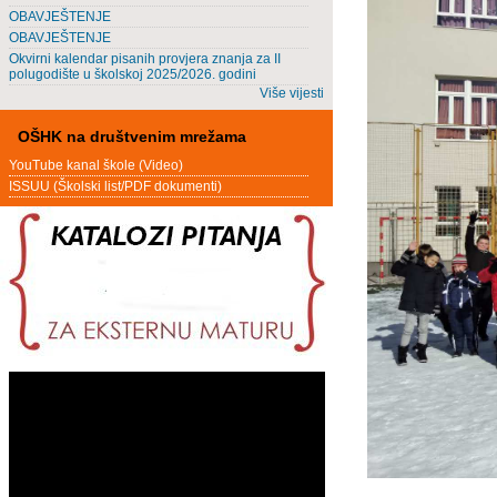
OBAVJEŠTENJE
OBAVJEŠTENJE
Okvirni kalendar pisanih provjera znanja za II
polugodište u školskoj 2025/2026. godini
Više vijesti
OŠHK na društvenim mrežama
YouTube kanal škole (Video)
ISSUU (Školski list/PDF dokumenti)