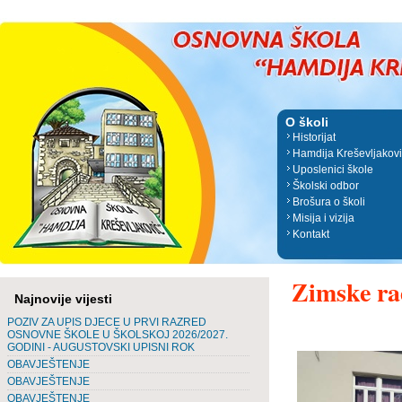
O školi
Historijat
Hamdija Kreševljakov
Uposlenici škole
Školski odbor
Brošura o školi
Misija i vizija
Kontakt
Zimske ra
Najnovije vijesti
POZIV ZA UPIS DJECE U PRVI RAZRED
OSNOVNE ŠKOLE U ŠKOLSKOJ 2026/2027.
GODINI - AUGUSTOVSKI UPISNI ROK
OBAVJEŠTENJE
OBAVJEŠTENJE
OBAVJEŠTENJE