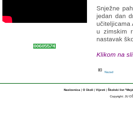
Snježne pah
jedan dan dr
učiteljicama
u zimskim r
nastavak ško
Klikom na sli
Nazad
Naslovnica
|
O školi
|
Vijesti
|
Školski list "Mej
Copyright: JU OŠ