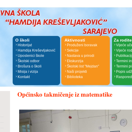
O školi
Aktivnosti
Za rodite
Historijat
Produženi boravak
Vijeće uč
Hamdija Kreševljaković
Sekcije
Vijeće rod
Uposlenici škole
Nastava u prirodi
Publikaci
Školski odbor
Ekskurzija
Termini i
Brošura o školi
Školski list "Mejdan"
Termini p
Misija i vizija
Naši projekti
Popis ud
Kontakt
Biblioteka
Raspored
Općinsko takmičenje iz matematike