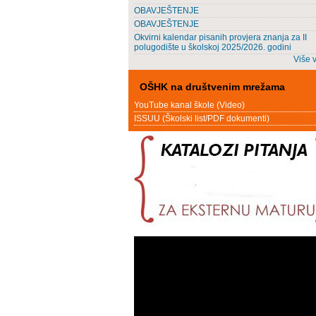
OBAVJEŠTENJE
OBAVJEŠTENJE
Okvirni kalendar pisanih provjera znanja za II
polugodište u školskoj 2025/2026. godini
Više v
OŠHK na društvenim mrežama
YouTube kanal škole (Video)
ISSUU (Školski list/PDF dokumenti)