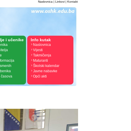
Naslovnica
|
Linkovi
|
Kontakt
lje i učenike
Info kutak
enika
Naslovnica
itelja
Vijesti
je
Takmičenja
nformacija
Maturanti
ismenih
Školski kalendar
žbenika
Javne nabavke
 časova
Opći akti