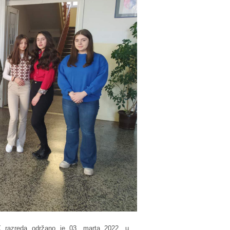
X razreda održano je 03. marta 2022. u