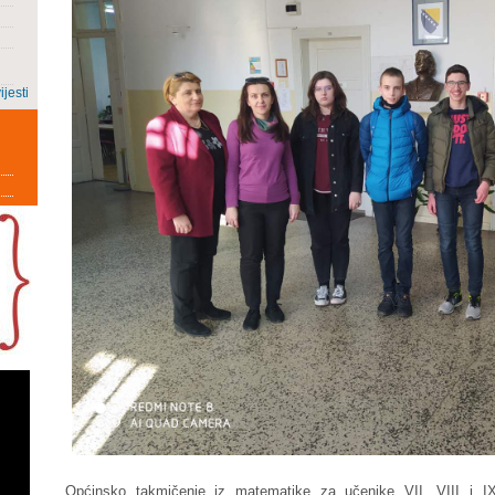
ijesti
Općinsko takmičenje iz matematike za učenike VII, VIII i I