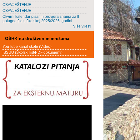
OBAVJEŠTENJE
OBAVJEŠTENJE
Okvirni kalendar pisanih provjera znanja za II
polugodište u školskoj 2025/2026. godini
Više vijesti
OŠHK na društvenim mrežama
YouTube kanal škole (Video)
ISSUU (Školski list/PDF dokumenti)