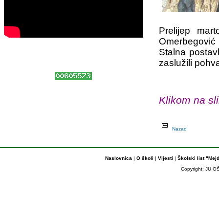
Prelijep mar
Omerbegović i
Stalna postav
zaslužili pohv
Klikom na sli
Nazad
Naslovnica
|
O školi
|
Vijesti
|
Školski list "Mej
Copyright: JU OŠ