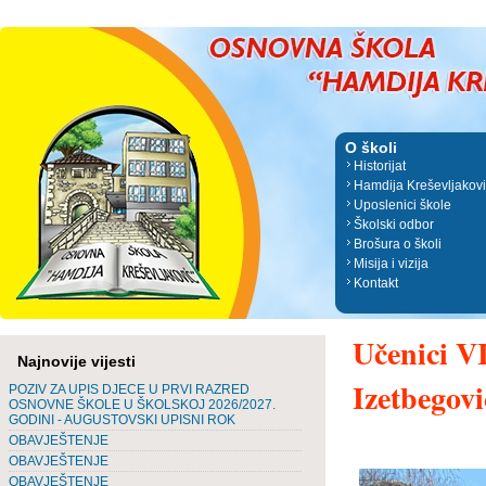
O školi
Historijat
Hamdija Kreševljakov
Uposlenici škole
Školski odbor
Brošura o školi
Misija i vizija
Kontakt
Učenici VI
Najnovije vijesti
Izetbegov
POZIV ZA UPIS DJECE U PRVI RAZRED
OSNOVNE ŠKOLE U ŠKOLSKOJ 2026/2027.
GODINI - AUGUSTOVSKI UPISNI ROK
OBAVJEŠTENJE
OBAVJEŠTENJE
OBAVJEŠTENJE