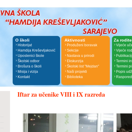
O školi
Aktivnosti
Za rodite
Historijat
Produženi boravak
Vijeće uč
Hamdija Kreševljaković
Sekcije
Vijeće rod
Uposlenici škole
Nastava u prirodi
Publikaci
Školski odbor
Ekskurzija
Termini i
Brošura o školi
Školski list "Mejdan"
Termini p
Misija i vizija
Naši projekti
Popis ud
Kontakt
Biblioteka
Raspored
Iftar za učenike VIII i IX razreda