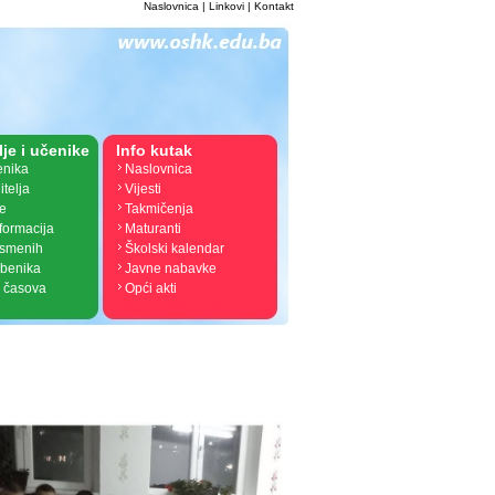
Naslovnica
|
Linkovi
|
Kontakt
lje i učenike
Info kutak
enika
Naslovnica
itelja
Vijesti
je
Takmičenja
nformacija
Maturanti
ismenih
Školski kalendar
žbenika
Javne nabavke
 časova
Opći akti