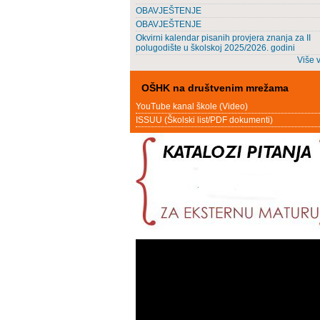
OBAVJEŠTENJE
OBAVJEŠTENJE
Okvirni kalendar pisanih provjera znanja za II
polugodište u školskoj 2025/2026. godini
Više v
OŠHK na društvenim mrežama
YouTube kanal škole (Video)
ISSUU (Školski list/PDF dokumenti)