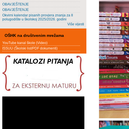
OBAVJEŠTENJE
OBAVJEŠTENJE
Okvirni kalendar pisanih provjera znanja za II
polugodište u školskoj 2025/2026. godini
Više vijesti
OŠHK na društvenim mrežama
YouTube kanal škole (Video)
ISSUU (Školski list/PDF dokumenti)