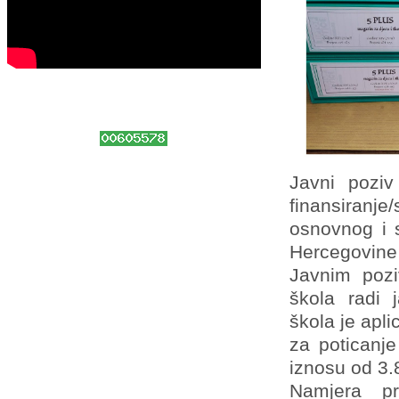
Javni poziv
finansiranj
osnovnog i 
Hercegovine 
Javnim pozi
škola radi 
škola je apl
za poticanje
iznosu od 3
Namjera pr