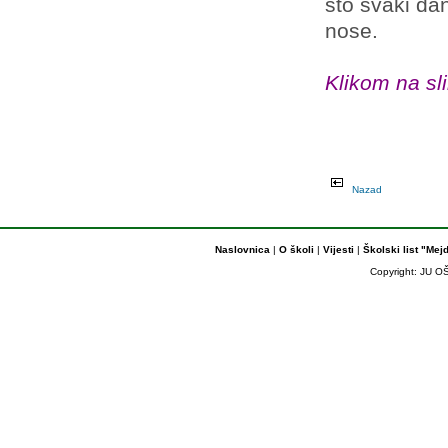
što svaki da
nose.
Klikom na sli
Nazad
Naslovnica
|
O školi
|
Vijesti
|
Školski list "Mej
Copyright: JU OŠ