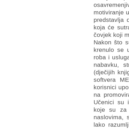
osavremenji
motiviranje u
predstavlja 
koja će sutra
čovjek koji mi
Nakon što su
krenulo se u
roba i uslug
nabavku, st
(dječijih knj
softvera M
korisnici upo
na promovira
Učenici su i
koje su za 
naslovima, 
lako razumlj