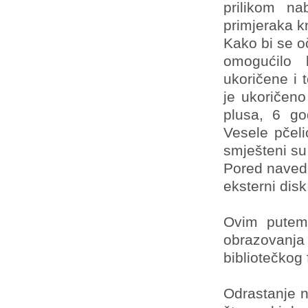
prilikom n
primjeraka k
Kako bi se o
omogućilo 
ukoričene i 
je ukoričeno
plusa, 6 go
Vesele pčeli
smješteni su 
Pored navede
eksterni disk
Ovim putem 
obrazovanj
bibliotečkog
Odrastanje n