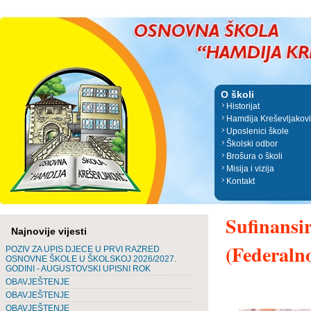
O školi
Historijat
Hamdija Kreševljakov
Uposlenici škole
Školski odbor
Brošura o školi
Misija i vizija
Kontakt
Sufinansi
Najnovije vijesti
(Federaln
POZIV ZA UPIS DJECE U PRVI RAZRED
OSNOVNE ŠKOLE U ŠKOLSKOJ 2026/2027.
GODINI - AUGUSTOVSKI UPISNI ROK
OBAVJEŠTENJE
OBAVJEŠTENJE
OBAVJEŠTENJE