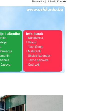
Naslovnica
|
Linkovi
|
Kontakt
lje i učenike
Info kutak
enika
Naslovnica
itelja
Vijesti
je
Takmičenja
nformacija
Maturanti
ismenih
Školski kalendar
žbenika
Javne nabavke
 časova
Opći akti