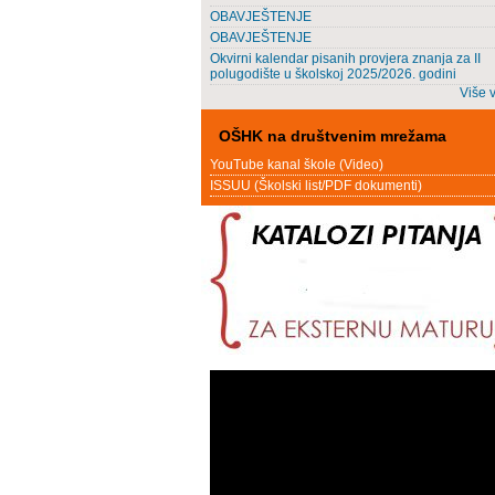
OBAVJEŠTENJE
OBAVJEŠTENJE
Okvirni kalendar pisanih provjera znanja za II
polugodište u školskoj 2025/2026. godini
Više v
OŠHK na društvenim mrežama
YouTube kanal škole (Video)
ISSUU (Školski list/PDF dokumenti)