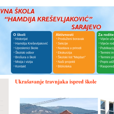
O školi
Aktivnosti
Za rodite
Historijat
Produženi boravak
Vijeće uč
Hamdija Kreševljaković
Sekcije
Vijeće rod
Uposlenici škole
Nastava u prirodi
Publikaci
Školski odbor
Ekskurzija
Termini i
Brošura o školi
Školski list "Mejdan"
Termini p
Misija i vizija
Naši projekti
Popis ud
Kontakt
Biblioteka
Raspored
Ukrašavanje travnjaka ispred škole