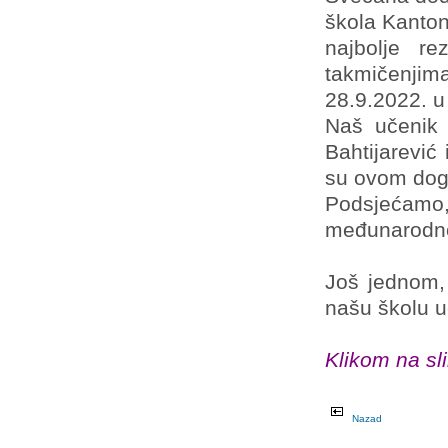
škola Kanton
najbolje r
takmičenjim
28.9.2022. u
Naš učenik 
Bahtijarević 
su ovom dog
Podsjećam
međunarodno
Još jednom,
našu školu u
Klikom na sli
Nazad