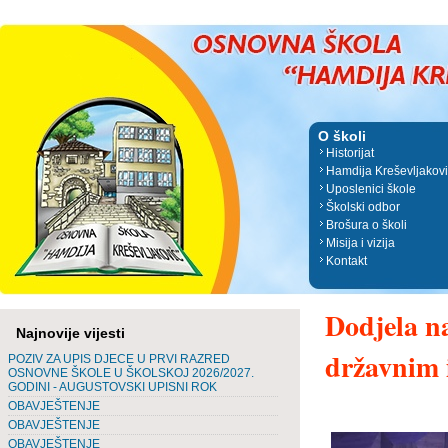
O školi
Historijat
Hamdija Kreševljakov
Uposlenici škole
Školski odbor
Brošura o školi
Misija i vizija
Kontakt
Dodjela n
Najnovije vijesti
državnim
POZIV ZA UPIS DJECE U PRVI RAZRED
OSNOVNE ŠKOLE U ŠKOLSKOJ 2026/2027.
GODINI - AUGUSTOVSKI UPISNI ROK
OBAVJEŠTENJE
OBAVJEŠTENJE
OBAVJEŠTENJE