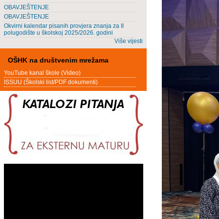
OBAVJEŠTENJE
OBAVJEŠTENJE
Okvirni kalendar pisanih provjera znanja za II
polugodište u školskoj 2025/2026. godini
Više vijesti
OŠHK na društvenim mrežama
YouTube kanal škole (Video)
ISSUU (Školski list/PDF dokumenti)