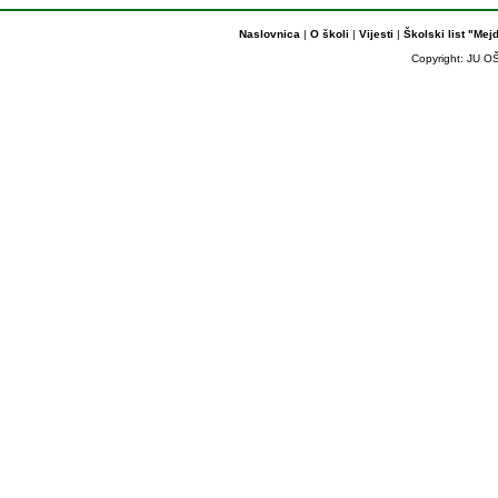
Naslovnica
|
O školi
|
Vijesti
|
Školski list "Mej
Copyright: JU OŠ