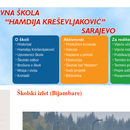
O školi
Aktivnosti
Za rodite
Historijat
Produženi boravak
Vijeće uč
Hamdija Kreševljaković
Sekcije
Vijeće rod
Uposlenici škole
Nastava u prirodi
Publikaci
Školski odbor
Ekskurzija
Termini i
Brošura o školi
Školski list "Mejdan"
Termini p
Misija i vizija
Naši projekti
Popis ud
Kontakt
Biblioteka
Raspored
Školski izlet (Bijambare)