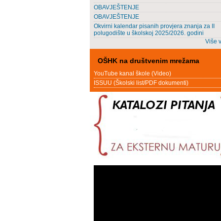
OBAVJEŠTENJE
OBAVJEŠTENJE
Okvirni kalendar pisanih provjera znanja za II
polugodište u školskoj 2025/2026. godini
Više v
OŠHK na društvenim mrežama
YouTube kanal škole (Video)
ISSUU (Školski list/PDF dokumenti)