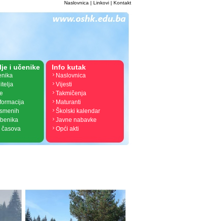
Naslovnica
|
Linkovi
|
Kontakt
lje i učenike
Info kutak
enika
Naslovnica
itelja
Vijesti
je
Takmičenja
nformacija
Maturanti
ismenih
Školski kalendar
žbenika
Javne nabavke
 časova
Opći akti