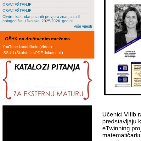
OBAVJEŠTENJE
OBAVJEŠTENJE
Okvirni kalendar pisanih provjera znanja za II
polugodište u školskoj 2025/2026. godini
Više vijesti
OŠHK na društvenim mrežama
YouTube kanal škole (Video)
ISSUU (Školski list/PDF dokumenti)
Učenici VIIIb r
predstavljaju 
eTwinning pro
matematičarku 