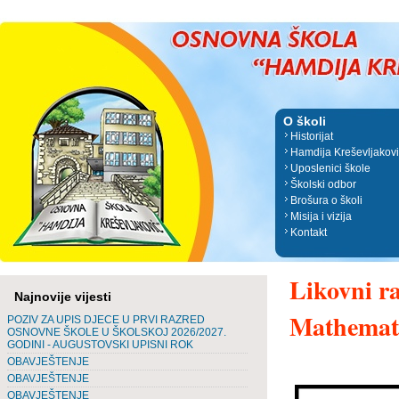
O školi
Historijat
Hamdija Kreševljakov
Uposlenici škole
Školski odbor
Brošura o školi
Misija i vizija
Kontakt
Likovni r
Najnovije vijesti
Mathemati
POZIV ZA UPIS DJECE U PRVI RAZRED
OSNOVNE ŠKOLE U ŠKOLSKOJ 2026/2027.
GODINI - AUGUSTOVSKI UPISNI ROK
OBAVJEŠTENJE
OBAVJEŠTENJE
OBAVJEŠTENJE