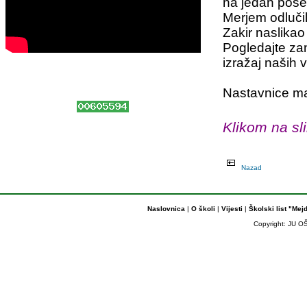
na jedan pose
Merjem odlučil
Zakir naslika
Pogledajte zan
izražaj naših 
Nastavnice m
Klikom na sli
Nazad
Naslovnica
|
O školi
|
Vijesti
|
Školski list "Mej
Copyright: JU OŠ