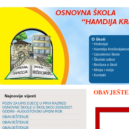
O školi
Historijat
Hamdija Kreševljakov
Uposlenici škole
Školski odbor
Brošura o školi
Misija i vizija
Kontakt
OBAVJEŠTE
Najnovije vijesti
POZIV ZA UPIS DJECE U PRVI RAZRED
OSNOVNE ŠKOLE U ŠKOLSKOJ 2026/2027.
GODINI - AUGUSTOVSKI UPISNI ROK
OBAVJEŠTENJE
OBAVJEŠTENJE
OBAVJEŠTENJE