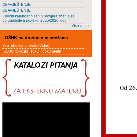
OBAVJEŠTENJE
OBAVJEŠTENJE
Okvirni kalendar pisanih provjera znanja za II
polugodište u školskoj 2025/2026. godini
Više vijesti
OŠHK na društvenim mrežama
YouTube kanal škole (Video)
ISSUU (Školski list/PDF dokumenti)