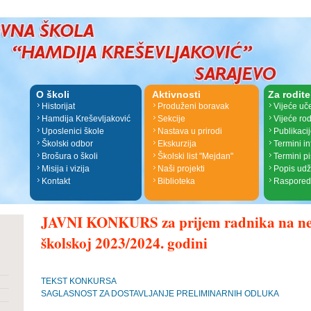
O školi
Aktivnosti
Za rodite
Historijat
Produženi boravak
Vijeće uč
Hamdija Kreševljaković
Sekcije
Vijeće rod
Uposlenici škole
Nastava u prirodi
Publikaci
Školski odbor
Ekskurzija
Termini i
Brošura o školi
Školski list "Mejdan"
Termini p
Misija i vizija
Naši projekti
Popis ud
Kontakt
Biblioteka
Raspored
JAVNI KONKURS za prijem radnika na ne
školskoj 2023/2024. godini
TEKST KONKURSA
SAGLASNOST ZA DOSTAVLJANJE PRELIMINARNIH ODLUKA