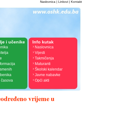
Naslovnica
|
Linkovi
|
Kontakt
lje i učenike
Info kutak
enika
Naslovnica
itelja
Vijesti
je
Takmičenja
nformacija
Maturanti
ismenih
Školski kalendar
žbenika
Javne nabavke
 časova
Opći akti
određeno vrijeme u