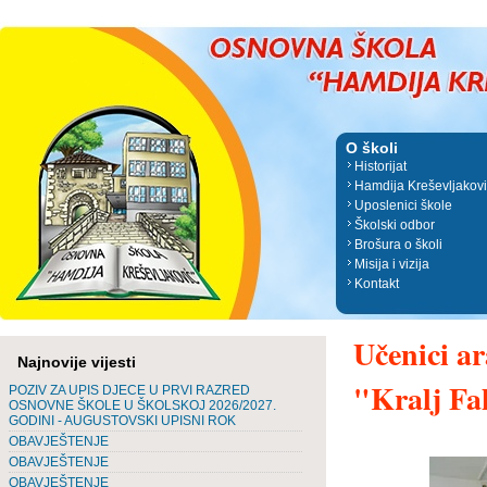
O školi
Historijat
Hamdija Kreševljakov
Uposlenici škole
Školski odbor
Brošura o školi
Misija i vizija
Kontakt
Učenici ar
Najnovije vijesti
"Kralj F
POZIV ZA UPIS DJECE U PRVI RAZRED
OSNOVNE ŠKOLE U ŠKOLSKOJ 2026/2027.
GODINI - AUGUSTOVSKI UPISNI ROK
OBAVJEŠTENJE
OBAVJEŠTENJE
OBAVJEŠTENJE