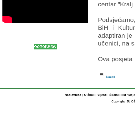
centar "Kralj
Podsjećamo,
BiH i Kultu
adaptiran je
učenici, na 
Ova posjeta 
Nazad
Naslovnica
|
O školi
|
Vijesti
|
Školski list "Mej
Copyright: JU OŠ