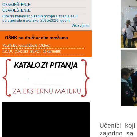
OBAVJEŠTENJE
OBAVJEŠTENJE
Okvirni kalendar pisanih provjera znanja za II
polugodište u školskoj 2025/2026. godini
Više vijesti
OŠHK na društvenim mrežama
YouTube kanal škole (Video)
ISSUU (Školski list/PDF dokumenti)
Učenici koji
zajedno sa 