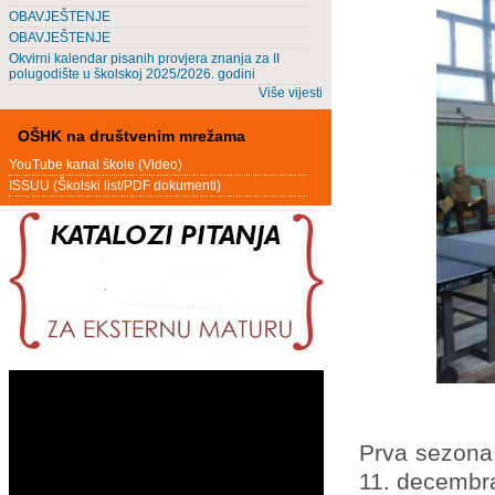
OBAVJEŠTENJE
OBAVJEŠTENJE
Okvirni kalendar pisanih provjera znanja za II
polugodište u školskoj 2025/2026. godini
Više vijesti
OŠHK na društvenim mrežama
YouTube kanal škole (Video)
ISSUU (Školski list/PDF dokumenti)
Prva sezona 
11. decembra