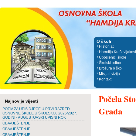
O školi
Historijat
Hamdija Kreševljakov
Uposlenici škole
Školski odbor
Brošura o školi
Misija i vizija
Kontakt
Počela Sto
Najnovije vijesti
Grada
POZIV ZA UPIS DJECE U PRVI RAZRED
OSNOVNE ŠKOLE U ŠKOLSKOJ 2026/2027.
GODINI - AUGUSTOVSKI UPISNI ROK
OBAVJEŠTENJE
OBAVJEŠTENJE
OBAVJEŠTENJE